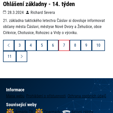
Ohlášení základny - 14. týden
28.3.2024
Richard Severa
21. základna taktického letectva Čáslav si dovoluje informovat
občany města Čáslavi, městyse Nové Dvory a Žehušice, obce
Církvice, Chotusice, Rohozec a Vrdy o výcviku.
3
4
5
6
7
8
9
10
11
Informace
Mapa webu
Prohlášení o přístupnosti
Ochrana osobních údajů
Související weby
Armáda ČR
Doarmády
Aktivní zálohy