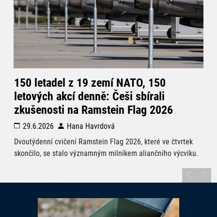
150 letadel z 19 zemí NATO, 150
Oh
letových akcí denně: Češi sbírali
1
zkušenosti na Ramstein Flag 2026
21. 
29.6.2026
Hana Havrdová
inf
obřa
Dvoutýdenní cvičení Ramstein Flag 2026, které ve čtvrtek
skončilo, se stalo významným milníkem aliančního výcviku.