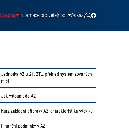
í záloha
Informace pro veřejnost
Odkazy
Jednotka AZ u 21. ZTL, přehled systemizovaných
míst
Jak vstoupit do AZ
Kurz základní přípravy AZ, charakteristika výcviku
Finanční podmínky v AZ