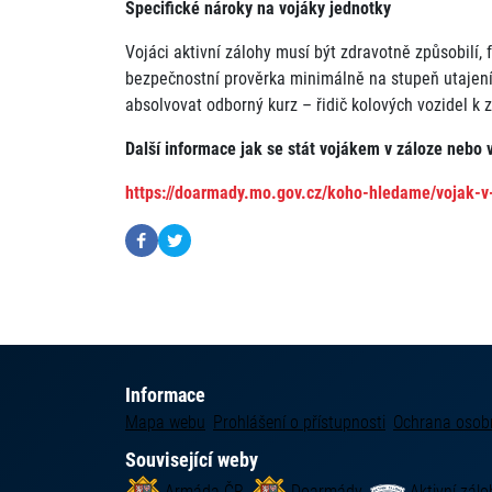
Specifické nároky na vojáky jednotky
Vojáci aktivní zálohy musí být zdravotně způsobilí,
bezpečnostní prověrka minimálně na stupeň utajení
absolvovat odborný kurz – řidič kolových vozidel k z
Další informace jak se stát vojákem v záloze nebo
https://doarmady.mo.gov.cz/koho-hledame/vojak-v
Informace
Mapa webu
Prohlášení o přístupnosti
Ochrana osob
Související weby
Armáda ČR
Doarmády
Aktivní zálo