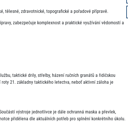
cké, tělesné, zdravotnické, topografické a pořadové přípravě.
ípravy, zabezpečuje komplexnost a praktické využívání vědomostí a
užbu, taktické drily, střelby, házení ručních granátů a řidičskou
í roty 21. základny taktického letectva, neboť aktivní záloha je
Součástí výstroje jednotlivce je dále ochranná maska a převlek,
ednotce přidělena dle aktuálních potřeb pro splnění konkrétního úkolu.