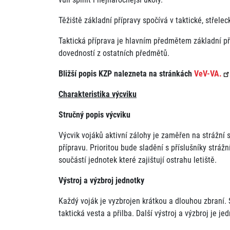
Těžiště základní přípravy spočívá v taktické, střele
Taktická příprava je hlavním předmětem základní př
dovedností z ostatních předmětů.
Bližší popis KZP nalezneta na stránkách
VeV-VA.
Charakteristika výcviku
Stručný popis výcviku
Výcvik vojáků aktivní zálohy je zaměřen na strážní sl
přípravu. Prioritou bude sladění s příslušníky strážn
součástí jednotek které zajištují ostrahu letiště.
Výstroj a výzbroj jednotky
Každý voják je vyzbrojen krátkou a dlouhou zbraní. 
taktická vesta a přilba. Další výstroj a výzbroj je j