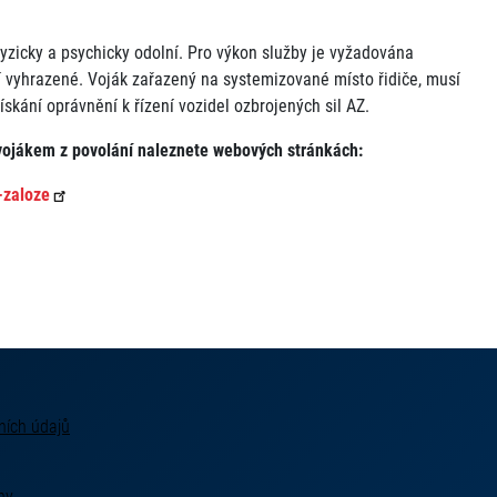
 fyzicky a psychicky odolní. Pro výkon služby je vyžadována
 vyhrazené. Voják zařazený na systemizované místo řidiče, musí
ískání oprávnění k řízení vozidel ozbrojených sil AZ.
 vojákem z povolání naleznete webových stránkách:
-zaloze
ních údajů
hy