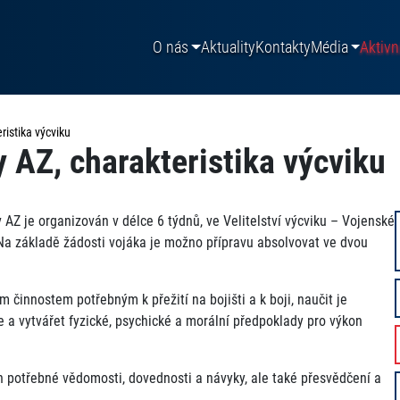
O nás
Aktuality
Kontakty
Média
Aktivn
ristika výcviku
y AZ, charakteristika výcviku
AZ je organizován v délce 6 týdnů, ve Velitelství výcviku – Vojenské
Na základě žádosti vojáka je možno přípravu absolvovat ve dvou
 činnostem potřebným k přežití na bojišti a k boji, naučit je
e a vytvářet fyzické, psychické a morální předpoklady pro výkon
n potřebné vědomosti, dovednosti a návyky, ale také přesvědčení a