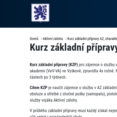
Domů
Aktivní záloha
Kurz základní přípravy AZ, charakte
Kurz základní příprav
Kurz základní přípravy (KZP)
pro zájemce o službu v 
akademii (VeV-VA) ve Vyškově, zpravidla 4x ročně. 
částech po 3 týdnech.
Cílem KZP
je naučit zájemce o službu v AZ základním
obsluze a střelbě z útočné pušky (samopalu), pistol
služby vojáka Aktivní zálohy.
V průběhu základní přípravy musí každý získat neje
vůli splnit i nejnáročnější úkoly.