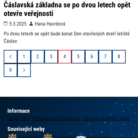
Čáslavská základna se po dvou letech opět
otevře veřejnosti
5.3.2025
Hana Havrdová
Po dvou letech se opět bude konat Den otevřených dveří letiště
Čáslav.
1
2
3
4
5
6
7
8
9
Informace
Mapa webu
Prohlášení o přístupnosti
Ochrana osobních údajů
Související weby
Armáda ČR
Doarmády
Aktivní zálohy