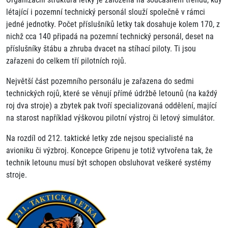
létající i pozemní technický personál slouží společně v rámci
jedné jednotky. Počet příslušníků letky tak dosahuje kolem 170, z
nichž cca 140 připadá na pozemní technický personál, deset na
příslušníky štábu a zhruba dvacet na stíhací piloty. Ti jsou
zařazeni do celkem tří pilotních rojů.
Největší část pozemního personálu je zařazena do sedmi
technických rojů, které se věnují přímé údržbě letounů (na každý
roj dva stroje) a zbytek pak tvoří specializovaná oddělení, mající
na starost například výškovou pilotní výstroj či letový simulátor.
Na rozdíl od 212. taktické letky zde nejsou specialisté na
avioniku či výzbroj. Koncepce Gripenu je totiž vytvořena tak, že
technik letounu musí být schopen obsluhovat veškeré systémy
stroje.