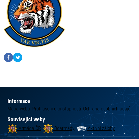
Informace
Mapa webu
Prohlášení o přístupnosti
Ochrana osobních údajů
Související weby
Armáda ČR
Doarmády
Aktivní zálohy