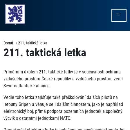
Domů
211. taktická letka
211. taktická letka
Primárním úkolem 211. taktické letky je v současnosti ochrana
vzdušného prostoru České republiky a vzdušného prostoru zemí
Severoatlantické aliance.
Vedle toho letka zajišťuje také přeškolování dalších pilotů na
letouny Gripen a věnuje se i dalším činnostem, jako je například
elektronický boj, přímá podpora pozemních jednotek a společný
výcvik s ostatními jednotkami NATO.
Organizační struktura letky je založena na současném trendu, kdy