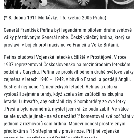
(* 8. dubna 1911 Morkůvky, † 6. května 2006 Praha)
Generál František Peřina byl legendárním pilotem druhé světové
války přezdívaným Generál nebe. Český válečný hrdina, který se
proslavil v bojích proti nacismu ve Francii a Velké Británii.
Peřina studoval Vojenské letecké učiliště v Prostějově. V roce
1937 reprezentoval Československo na mezinárodním leteckém
setkání v Curychu. Peřina se proslavil během druhé světové války,
zejména v letech 1940 – 1942, v bitvě o Francii a později Anglii.
Sestřelil nejméně 12 německých letadel. Věhlas a úctu si
vysloužil zejména tehdy, když zcela sám zaútočil na skupinu
letadel Luftwaffe, aby ochránil zbylé bombardéry ze své letky.
„Přesila byla neúměrná, myslel jsem si, že budu zabit. Ve válce
se ale uvažuje jinak - na vás nezáleží,“ komentoval své počínání v
jednom z rozhovorů sám hrdina. Manévr odnesl prostřeleným
předloktím a 16 střepinami v pravé noze. Při jiné vojenské