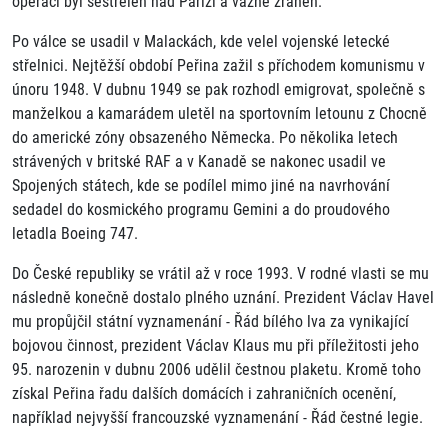
operaci byl sestřelen nad Paříží a vážně zraněn.
Po válce se usadil v Malackách, kde velel vojenské letecké
střelnici. Nejtěžší období Peřina zažil s příchodem komunismu v
únoru 1948. V dubnu 1949 se pak rozhodl emigrovat, společně s
manželkou a kamarádem uletěl na sportovním letounu z Chocně
do americké zóny obsazeného Německa. Po několika letech
strávených v britské RAF a v Kanadě se nakonec usadil ve
Spojených státech, kde se podílel mimo jiné na navrhování
sedadel do kosmického programu Gemini a do proudového
letadla Boeing 747.
Do České republiky se vrátil až v roce 1993. V rodné vlasti se mu
následně konečně dostalo plného uznání. Prezident Václav Havel
mu propůjčil státní vyznamenání - Řád bílého lva za vynikající
bojovou činnost, prezident Václav Klaus mu při příležitosti jeho
95. narozenin v dubnu 2006 udělil čestnou plaketu. Kromě toho
získal Peřina řadu dalších domácích i zahraničních ocenění,
například nejvyšší francouzské vyznamenání - Řád čestné legie.