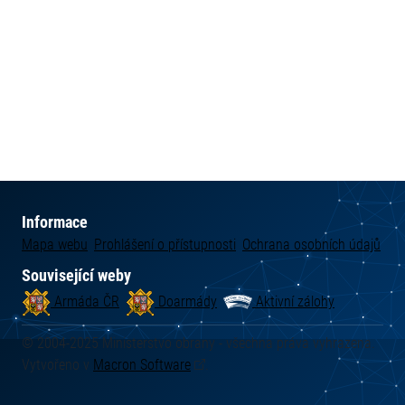
Informace
Mapa webu
Prohlášení o přístupnosti
Ochrana osobních údajů
Související weby
Armáda ČR
Doarmády
Aktivní zálohy
© 2004-2025 Ministerstvo obrany - všechna práva vyhrazena.
Vytvořeno v
Macron
Software
.