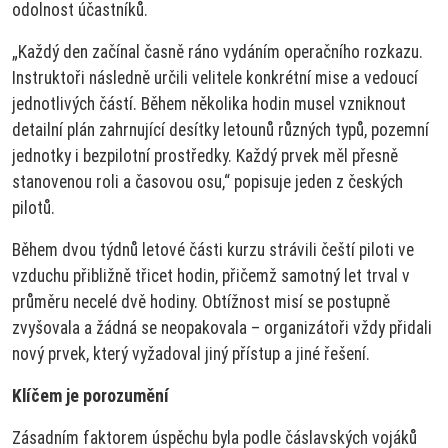
odolnost účastníků.
„Každý den začínal časně ráno vydáním operačního rozkazu.
Instruktoři následně určili velitele konkrétní mise a vedoucí
jednotlivých částí. Během několika hodin musel vzniknout
detailní plán zahrnující desítky letounů různých typů, pozemní
jednotky i bezpilotní prostředky. Každý prvek měl přesně
stanovenou roli a časovou osu,“ popisuje jeden z českých
pilotů.
Během dvou týdnů letové části kurzu strávili čeští piloti ve
vzduchu přibližně třicet hodin, přičemž samotný let trval v
průměru necelé dvě hodiny. Obtížnost misí se postupně
zvyšovala a žádná se neopakovala – organizátoři vždy přidali
nový prvek, který vyžadoval jiný přístup a jiné řešení.
Klíčem je porozumění
Zásadním faktorem úspěchu byla podle čáslavských vojáků