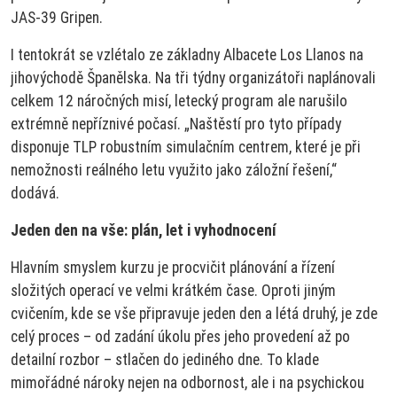
JAS-39 Gripen.
I tentokrát se vzlétalo ze základny Albacete Los Llanos na
jihovýchodě Španělska. Na tři týdny organizátoři naplánovali
celkem 12 náročných misí, letecký program ale narušilo
extrémně nepříznivé počasí. „Naštěstí pro tyto případy
disponuje TLP robustním simulačním centrem, které je při
nemožnosti reálného letu využito jako záložní řešení,“
dodává.
Jeden den na vše: plán, let i vyhodnocení
Hlavním smyslem kurzu je procvičit plánování a řízení
složitých operací ve velmi krátkém čase. Oproti jiným
cvičením, kde se vše připravuje jeden den a létá druhý, je zde
celý proces – od zadání úkolu přes jeho provedení až po
detailní rozbor – stlačen do jediného dne. To klade
mimořádné nároky nejen na odbornost, ale i na psychickou