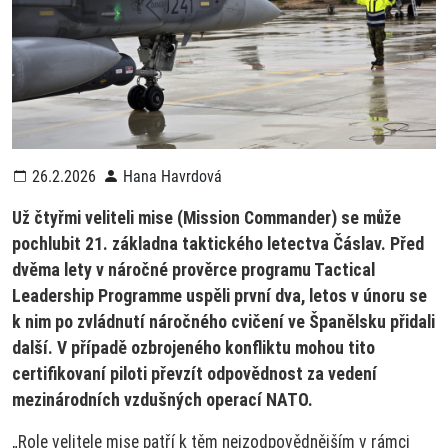
26.2.2026
Hana Havrdová
Už čtyřmi veliteli mise (Mission Commander) se může
pochlubit 21. základna taktického letectva Čáslav. Před
dvěma lety v náročné prověrce programu Tactical
Leadership Programme uspěli první dva, letos v únoru se
k nim po zvládnutí náročného cvičení ve Španělsku přidali
další. V případě ozbrojeného konfliktu mohou tito
certifikovaní piloti převzít odpovědnost za vedení
mezinárodních vzdušných operací NATO.
„Role velitele mise patří k těm nejzodpovědnějším v rámci