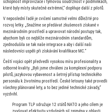
schopnost improvizace i týmovou soudržnost v podmínkách,
které byly místy skutečně extrémní,“ doplňuje další z pilotů.
V neposlední řadě je cvičení samotné velmi důležité pro
rozvoj letky. „Snažíme se předávat zkušenosti získané v
mezinárodním prostředí a upravovat národní postupy tak,
abychom byli co nejblíže mezinárodním standardům,
zjednodušila se tak naše integrace a aby i další naši
následovníci uspěli při získávání kvalifikace MC.“
Čeští vojáci opět předvedli vysokou míru profesionality a
odborné kvality. „Byli jsme chváleni za komplexní podporu
pilotů, jazykovou vybavenost a šetrný přístup technického
personálu k životnímu prostředí. České letouny také provedli
všechny plánované lety, a to bez jediné technické závady,“
vyzdvihl.
Program TLP sdružuje 12 států NATO a jeho cílem je
zvyšovat efektivitu vzdušných sil zejména v oblasti