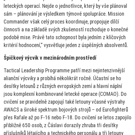
leteckých operací. Nejde o jednotlivce, který by vše plánoval
sám – plánování je výsledkem týmové spolupráce. Mission
Commander však celý proces koordinuje, propojuje dílčí
činnosti a na základě svých zkušeností rozhoduje o konečné
podobě mise. Právě tato schopnost byla jedním z klíčových
kritérií hodnocení,“ vysvětluje jeden z úspěšných absolventů.
Špičkový výcvik v mezinárodním prostředí
Tactical Leadership Programme patří mezi nejintenzivnější
alianční výcviky a probíhá několikrát ročně. Účastní se ho
desítky letounů z různých evropských zemí a hlavní náplní
jsou komplexní kombinované letecké operace (COMAO). Do
cvičení se pravidelně zapojují také letouny včasné výstrahy
AWACS a široké spektrum bojových strojů – od Eurofighterů
přes Rafale až po F-16 nebo F-18. Do cvičení se letos zapojilo
přibližně 650 osob, z Čáslavi dorazily zhruba tři desítky
příslušníků létajícího a technického personálu a tři letouny